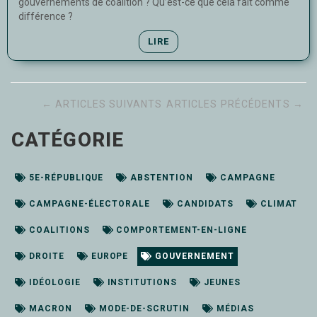
gouvernements de coalition ? Qu’est-ce que cela fait comme
différence ?
LIRE
← ARTICLES SUIVANTS
ARTICLES PRÉCÉDENTS →
CATÉGORIE
5E-RÉPUBLIQUE
ABSTENTION
CAMPAGNE
CAMPAGNE-ÉLECTORALE
CANDIDATS
CLIMAT
COALITIONS
COMPORTEMENT-EN-LIGNE
DROITE
EUROPE
GOUVERNEMENT
IDÉOLOGIE
INSTITUTIONS
JEUNES
MACRON
MODE-DE-SCRUTIN
MÉDIAS